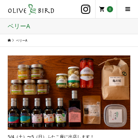
0
ベリーA
ベリーA
5/4（土）〜5（日）ふたこ座に出店します！