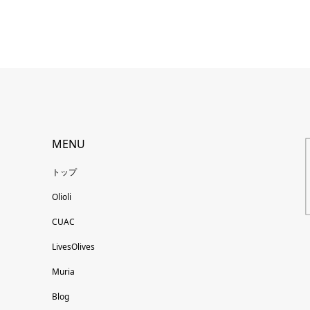
MENU
トップ
Olioli
CUAC
LivesOlives
Muria
Blog