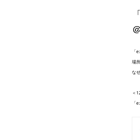
「
場
な
＜1
「